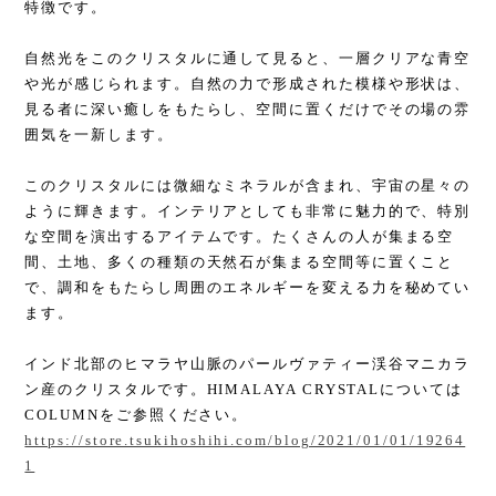
特徴です。
自然光をこのクリスタルに通して見ると、一層クリアな青空
や光が感じられます。自然の力で形成された模様や形状は、
見る者に深い癒しをもたらし、空間に置くだけでその場の雰
囲気を一新します。
このクリスタルには微細なミネラルが含まれ、宇宙の星々の
ように輝きます。インテリアとしても非常に魅力的で、特別
な空間を演出するアイテムです。たくさんの人が集まる空
間、土地、多くの種類の天然石が集まる空間等に置くこと
で、調和をもたらし周囲のエネルギーを変える力を秘めてい
ます。
インド北部のヒマラヤ山脈のパールヴァティー渓谷マニカラ
ン産のクリスタルです。HIMALAYA CRYSTALについては
COLUMNをご参照ください。
https://store.tsukihoshihi.com/blog/2021/01/01/19264
1