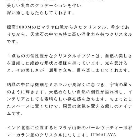
美しい乳白のグラデーションを伴い
深い癒しをもたらしてくれます。
標高5000Mのヒマラヤ山脈からきたクリスタル。希少であ
りながら、天然石の中でも特に高い浄化力を持つクリスタル
です。
１点ものの個性豊かなクリスタルオブジェは、自然の美しさ
を凝縮した絶妙な形状と模様を持っています。光を受ける
と、その美しさが一層引き立ち、目を楽しませてくれます。
結晶の中には微細なミネラルが奥深くに息づき、宇宙の星々
のように輝きます。天然石らしい自然の個性が溢れ出し、イ
ンテリアとしても素晴らしい存在感を放ちます。ちょっとし
たスペースに置くだけで、周囲の空気を変える癒しのアイテ
ムです。
インド北部に位置するヒマラヤ山脈のパールヴァティー渓谷
マニカラン産のクリスタルになります。HIMALAYA