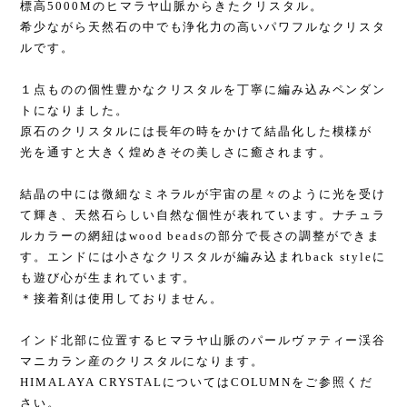
標高5000Mのヒマラヤ山脈からきたクリスタル。
希少ながら天然石の中でも浄化力の高いパワフルなクリスタ
ルです。
１点ものの個性豊かなクリスタルを丁寧に編み込みペンダン
トになりました。
原石のクリスタルには長年の時をかけて結晶化した模様が
光を通すと大きく煌めきその美しさに癒されます。
結晶の中には微細なミネラルが宇宙の星々のように光を受け
て輝き、天然石らしい自然な個性が表れています。ナチュラ
ルカラーの網紐はwood beadsの部分で長さの調整ができま
す。エンドには小さなクリスタルが編み込まれback styleに
も遊び心が生まれています。
＊接着剤は使用しておりません。
インド北部に位置するヒマラヤ山脈のパールヴァティー渓谷
マニカラン産のクリスタルになります。
HIMALAYA CRYSTALについてはCOLUMNをご参照くだ
さい。