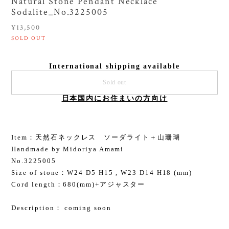
Natural Stone Pendant Necklace
Sodalite_No.3225005
¥13,500
SOLD OUT
International shipping available
Sold out
日本国内にお住まいの方向け
Item：天然石ネックレス ソーダライト＋山珊瑚
Handmade by Midoriya Amami
No.3225005
Size of stone：W24 D5 H15 , W23 D14 H18 (mm)
Cord length：680(mm)+アジャスター
Description： coming soon