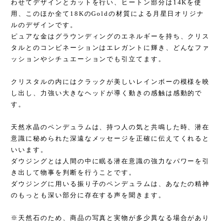
わせてデザインとカットを行い、ヒートン部分は14Kを使
用、このほか全て18KのGoldの材質による月星日オリジナ
ルのデザインです。
ピュアな金はグラウンディングのエネルギーを持ち、クリス
タルとのコンビネーションはエレガントに輝き、どんなファ
ッションやシチュエーションでも引立てます。
クリスタルの内にはクラックが美しいレインボーの模様を映
し出し、力強い大きなヘッドが導く動きの感触は感動的で
す。
天然水晶のペンデュラムは、持つ人の気と共鳴した時、潜在
意識に秘められた深遠なメッセージを正確に伝えてくれると
いいます。
ダウジングとは人間の中に眠る潜在意識の強力なパワーを引
き出して物事を判断を行うことです。
ダウジングに用いる振り子のペンデュラムは、あなたの精神
のもっとも深い部分に存在する声を聞きます。
※天然石のため、商品の写真と実物が多少異なる場合があり