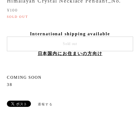
Himalayan Crystal Necklace Pendant_No.
¥100
SOLD OUT
International shipping available
Sold out
日本国内にお住まいの方向け
COMING SOON
38
通報する