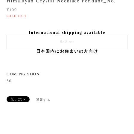
Himalayan Crystal Necklace Pendant_No.
¥100
SOLD OUT
International shipping available
Sold out
日本国内にお住まいの方向け
COMING SOON
50
通報する