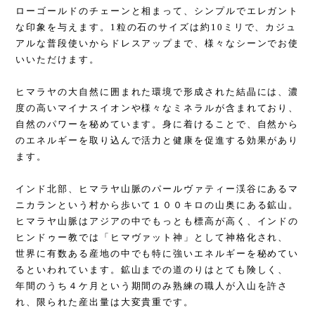
ローゴールドのチェーンと相まって、シンプルでエレガント
な印象を与えます。1粒の石のサイズは約10ミリで、カジュ
アルな普段使いからドレスアップまで、様々なシーンでお使
いいただけます。
ヒマラヤの大自然に囲まれた環境で形成された結晶には、濃
度の高いマイナスイオンや様々なミネラルが含まれており、
自然のパワーを秘めています。身に着けることで、自然から
のエネルギーを取り込んで活力と健康を促進する効果があり
ます。
インド北部、ヒマラヤ山脈のパールヴァティー渓谷にあるマ
ニカランという村から歩いて１００キロの山奥にある鉱山。
ヒマラヤ山脈はアジアの中でもっとも標高が高く、インドの
ヒンドゥー教では「ヒマヴァット神」として神格化され、
世界に有数ある産地の中でも特に強いエネルギーを秘めてい
るといわれています。鉱山までの道のりはとても険しく、
年間のうち４ケ月という期間のみ熟練の職人が入山を許さ
れ、限られた産出量は大変貴重です。