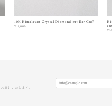
10K Himalayan Crystal Diamond cut Ear Cuff
Hi
cu
¥11,000
¥1
をお届けいたします。