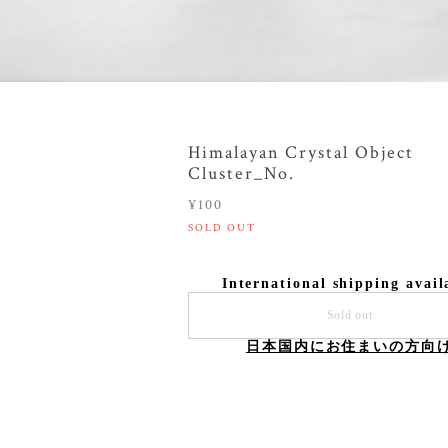
Himalayan Crystal Object
Cluster_No.
¥100
SOLD OUT
International shipping avail
Sold out
日本国内にお住まいの方向