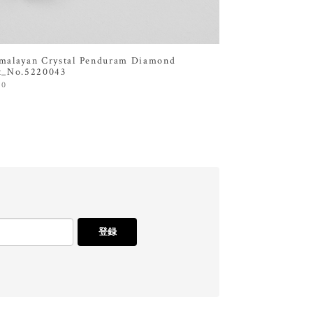
malayan Crystal Penduram Diamond
t_No.5220043
00
登録