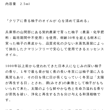
内容量 2.5ml
『クリアに香る柚子のオイルが 心を清めて温める』
兵庫県の山間部にある契約農家で育った柚子（農薬・化学肥
料：栽培期間中不使用）を使用。樹齢30年を超える樹木に
実った柚子の果皮から、品質劣化の少ない水蒸気蒸留によっ
て抽出したクマリンフリーで安心して使用できるエッセンス
オイル。
1000年以上前から使われてきた日本人になじみの深い柚子
の香り。１年で最も昼が短く夜の長い冬至には柚子湯に入る
風習もあり、その日を境に日が長くなっていく冬至は「太陽
が再生する日」とされ、禊(みそぎ)の象徴として柚子がもち
いられて来た。太陽のような鮮やかな色と生命力溢れる香り
が邪気を祓い、浄化と再生する力を分け与える和漢植物で
す。