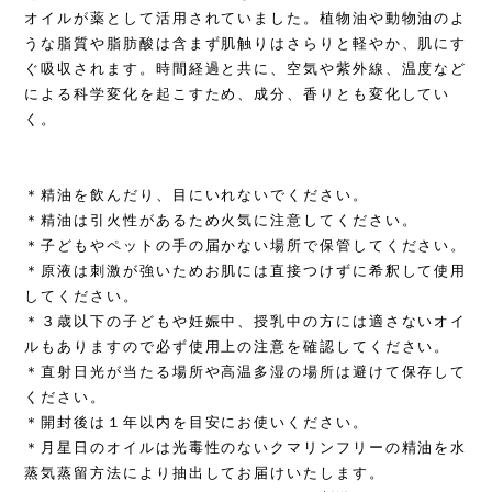
オイルが薬として活用されていました。植物油や動物油のよ
うな脂質や脂肪酸は含まず肌触りはさらりと軽やか、肌にす
ぐ吸収されます。時間経過と共に、空気や紫外線、温度など
による科学変化を起こすため、成分、香りとも変化してい
く。
＊精油を飲んだり、目にいれないでください。
＊精油は引火性があるため火気に注意してください。
＊子どもやペットの手の届かない場所で保管してください。
＊原液は刺激が強いためお肌には直接つけずに希釈して使用
してください。
＊３歳以下の子どもや妊娠中、授乳中の方には適さないオイ
ルもありますので必ず使用上の注意を確認してください。
＊直射日光が当たる場所や高温多湿の場所は避けて保存して
ください。
＊開封後は１年以内を目安にお使いください。
＊月星日のオイルは光毒性のないクマリンフリーの精油を水
蒸気蒸留方法により抽出してお届けいたします。