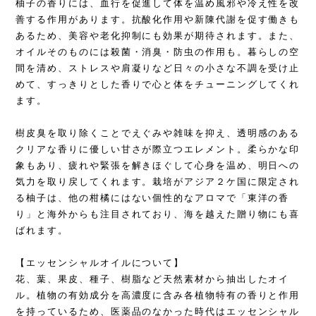
柚子の香りには、血行を促進して体を温め風邪や冷え性を改
善する作用があります。抗酸化作用や新陳代謝を促す働きも
あるため、美容や老化抑制にも効果が期待されます。また、
オイルそのものには殺菌・消臭・防虫の作用も。暮らしの空
間を清め、ストレスや肩凝りなど日々の小さな不調を受け止
めて、すっきりとした香りで心と体をチューニングしてくれ
ます。
樹皮臭を取り除くことでえぐみや雑味を抑え、透明感のある
クリアな香りに優しい甘さが際立つエレメント。柔らかな印
象もあり、疲れや緊張を解きほぐして心身を温め、明日への
気力を取り戻してくれます。栽培がアジア２ケ国に限定され
る柚子は、他の柑橘にはない個性的なアロマで「東洋の香
り」と海外からも注目されており、海を越えた贈り物にも喜
ばれます。
【エッセンシャルオイルについて】
花、葉、果皮、種子、樹脂など天然素材から抽出したオイ
ル。植物の有効成分を高濃度に含み各植物特有の香りと作用
を持っているため、医薬品のなかった時代はエッセンシャル