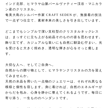
インド北部、ヒマラヤ山脈パールヴァティー渓谷・マニカラ
ン産のクリスタル。
奄美大島のシルバー作家 CRAFT SEDEN が、無接着の技法
で一点ずつ仕立て、素材本来の美しさを引き出しています。
どこまでもシンプルで潔い支柱型のクリスタルネックレス
は、まっすぐに立ち上がる結晶そのものの姿を思わせます。
飾り立てず、カジュアルな装いにも自然に馴染む佇まい。光
を受けると大きく煌めき、透明な輝きが心をそっと癒しま
す。
大切な人へ、そしてご自身へ。
自然からの贈り物として、ヒマラヤンクリスタルの力を迎え
てみませんか。
天然の水晶を用いた一点物のジュエリーは、それぞれ異なる
模様と個性を宿します。身に着ければ、自然のエネルギーが
からだを包み、心身を静かに整えてくれるようです。毎日に
寄り添う、一生もののペンダントです。