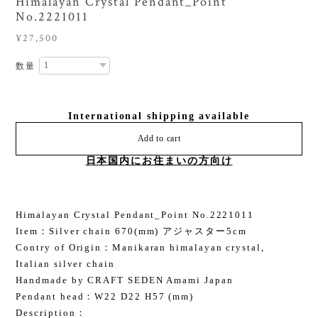
Himalayan Crystal Pendant_Point
No.2221011
¥27,500
数量
International shipping available
Add to cart
日本国内にお住まいの方向け
Himalayan Crystal Pendant_Point No.2221011
Item：Silver chain 670(mm) アジャスター5cm
Contry of Origin：Manikaran himalayan crystal,
Italian silver chain
Handmade by CRAFT SEDEN Amami Japan
Pendant head：W22 D22 H57 (mm)
Description：