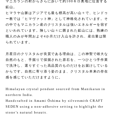
マニカランの村からさらに歩いて約100キロ奥地に位置する
鉱山。
ヒマラヤ山脈はアジアでも最も標高が高い山々で、ヒンドゥ
ー教では「ヒマヴァット神」として神格化されています。そ
の中でもマニカラン産のクリスタルは強いエネルギーを宿す
といわれています。険しい山々に囲まれた鉱山には、熟練の
職人のみが年間およそ4か月だけ入山を許され、産出量は限
られています。
月星日のクリスタルが良質である理由は、この神聖で雄大な
自然のもと、手掘りで採掘された原石を、一つひとつ手作業
で洗浄し、選りすぐった高品質のものだけをお届けしている
からです。自然に寄り添う姿のまま、クリスタル本来の存在
感を感じていただけますように。
Himalayan crystal pendant sourced from Manikaran in
northern India.
Handcrafted in Amami Ōshima by silversmith CRAFT
SEDEN using a non-adhesive setting to highlight the
stone’s natural beauty.