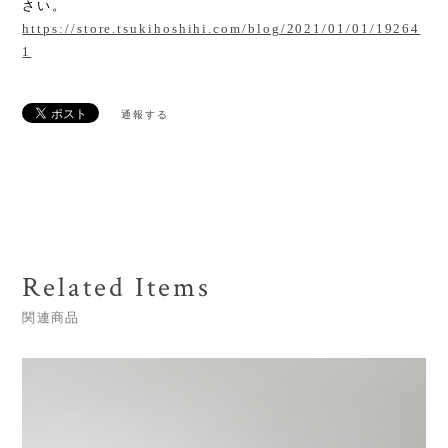
さい。
https://store.tsukihoshihi.com/blog/2021/01/01/19264
1
通報する
Related Items
関連商品